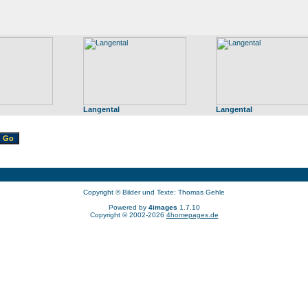
Langental
Langental
Copyright © Bilder und Texte: Thomas Gehle
Powered by
4images
1.7.10
Copyright © 2002-2026
4homepages.de