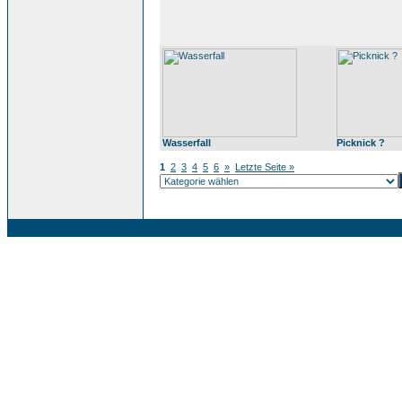
Wasserfall
Picknick ?
1
2
3
4
5
6
»
Letzte Seite »