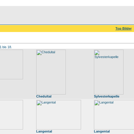
Top Bilder
1 bis 18.
Chedultal
Sylvesterkapelle
Langental
Langental