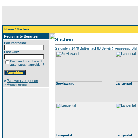
Home
/ Suchen
Registrierte Benutzer
Suchen
Benutzername:
Gefunden: 1479 Bild(er) auf 83 Seite(n). Angezeigt: Bild 
Passwort:
Beim nächsten Besuch
automatisch anmelden?
»
Passwort vergessen
Steviawand
Langental
»
Registrierung
Langental
Langental