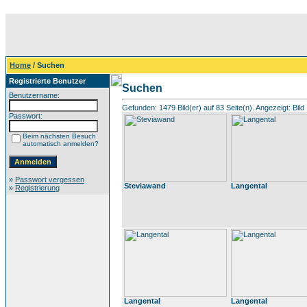
Home
/ Suchen
Registrierte Benutzer
Suchen
Benutzername:
Gefunden: 1479 Bild(er) auf 83 Seite(n). Angezeigt: Bild 
Passwort:
Beim nächsten Besuch
automatisch anmelden?
»
Passwort vergessen
Steviawand
Langental
»
Registrierung
Langental
Langental