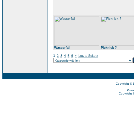
Wasserfall
Picknick ?
1
2
3
4
5
6
»
Letzte Seite »
Copyright © 
Powe
Copyright