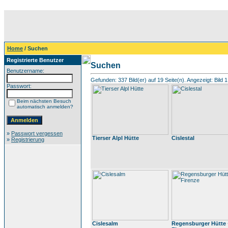
Home
/ Suchen
Registrierte Benutzer
Suchen
Benutzername:
Gefunden: 337 Bild(er) auf 19 Seite(n). Angezeigt: Bild 1
Passwort:
Beim nächsten Besuch
automatisch anmelden?
»
Passwort vergessen
Tierser Alpl Hütte
Cislestal
»
Registrierung
Cislesalm
Regensburger Hütte ·