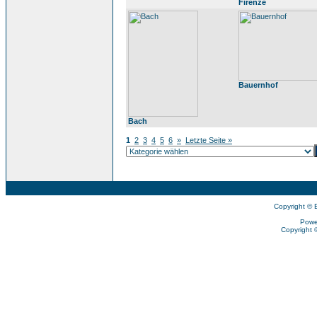
Firenze
Bauernhof
Bach
1
2
3
4
5
6
»
Letzte Seite »
Copyright © 
Powe
Copyright