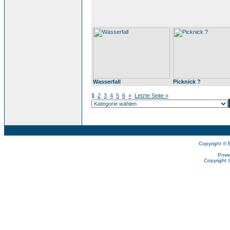
Wasserfall
Picknick ?
1
2
3
4
5
6
»
Letzte Seite »
Copyright © 
Powe
Copyright