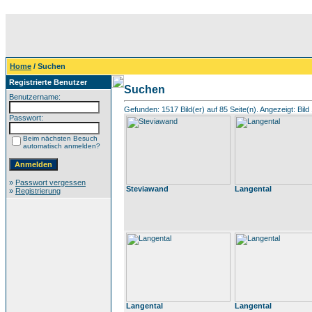
Home
/ Suchen
Registrierte Benutzer
Suchen
Benutzername:
Gefunden: 1517 Bild(er) auf 85 Seite(n). Angezeigt: Bild 
Passwort:
Beim nächsten Besuch
automatisch anmelden?
»
Passwort vergessen
Steviawand
Langental
»
Registrierung
Langental
Langental