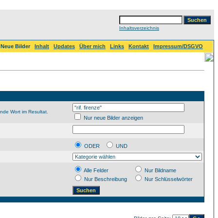
Inhaltsverzeichnis
Neue Bilder
Inhalt
Updates
Über mich
Links
Kontakt
Impressum/DSGVO
nde Wort im Resultat.
Nur neue Bilder anzeigen
ODER
UND
Alle Felder
Nur Bildname
Nur Beschreibung
Nur Schlüsselwörter