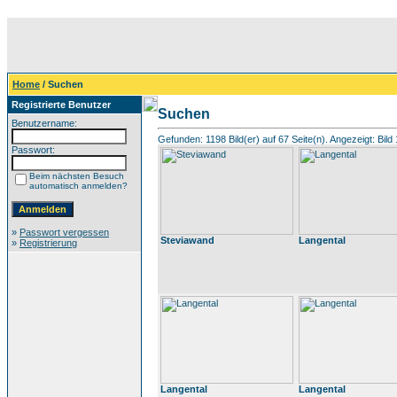
Home
/ Suchen
Registrierte Benutzer
Suchen
Benutzername:
Gefunden: 1198 Bild(er) auf 67 Seite(n). Angezeigt: Bild 
Passwort:
Beim nächsten Besuch
automatisch anmelden?
»
Passwort vergessen
Steviawand
Langental
»
Registrierung
Langental
Langental