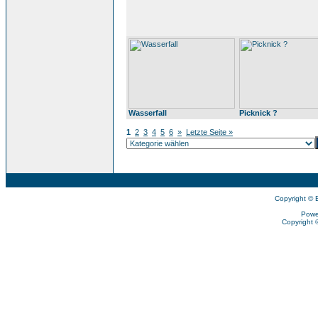
Wasserfall
Picknick ?
1
2
3
4
5
6
»
Letzte Seite »
Copyright © 
Powe
Copyright