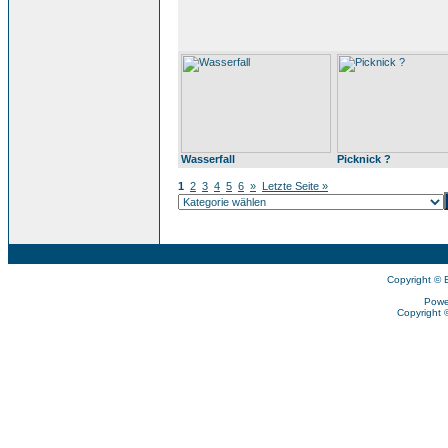
Wasserfall
Picknick ?
1
2
3
4
5
6
»
Letzte Seite »
Copyright © 
Powe
Copyright