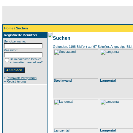
Home
/ Suchen
Registrierte Benutzer
Suchen
Benutzername:
Gefunden: 1198 Bild(er) auf 67 Seite(n). Angezeigt: Bild 
Passwort:
Beim nächsten Besuch
automatisch anmelden?
»
Passwort vergessen
Steviawand
Langental
»
Registrierung
Langental
Langental