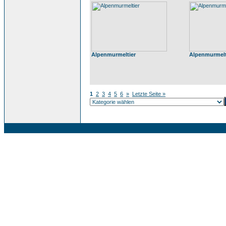
Alpenmurmeltier
Alpenmurmelt
1
2
3
4
5
6
»
Letzte Seite »