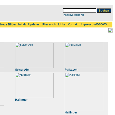
Inhaltsverzeichnis
Neue Bilder
Inhalt
Updates
Über mich
Links
Kontakt
Impressum/DSGVO
Seiser Alm
Puflatsch
Haflinger
Haflinger