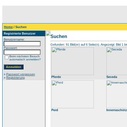
Home
/ Suchen
Registrierte Benutzer
Suchen
Benutzername:
Gefunden: 91 Bild(er) auf 6 Seite(n). Angezeigt: Bild 1 bi
Passwort:
Beim nächsten Besuch
automatisch anmelden?
»
Passwort vergessen
Pferde
Seceda
»
Registrierung
Perd
Innerraschötz