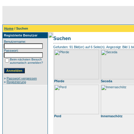
Home
/ Suchen
Registrierte Benutzer
Suchen
Benutzername:
Gefunden: 91 Bild(er) auf 6 Seite(n). Angezeigt: Bild 1 bi
Passwort:
Beim nächsten Besuch
automatisch anmelden?
»
Passwort vergessen
Pferde
Seceda
»
Registrierung
Perd
Innerraschötz