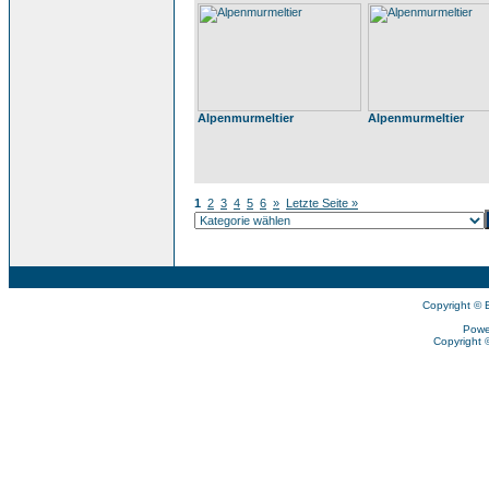
Alpenmurmeltier
Alpenmurmeltier
1
2
3
4
5
6
»
Letzte Seite »
Copyright © 
Powe
Copyright