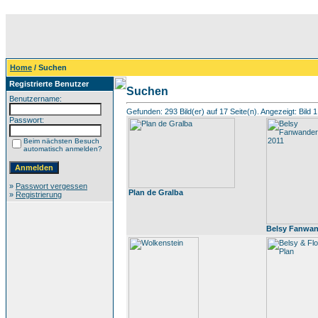
Home
/ Suchen
Registrierte Benutzer
Suchen
Benutzername:
Gefunden: 293 Bild(er) auf 17 Seite(n). Angezeigt: Bild 1
Passwort:
Beim nächsten Besuch
automatisch anmelden?
»
Passwort vergessen
Plan de Gralba
»
Registrierung
Belsy Fanwan