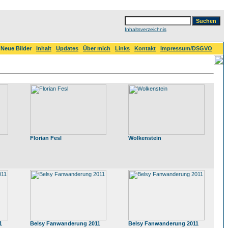
Inhaltsverzeichnis
Neue Bilder
Inhalt
Updates
Über mich
Links
Kontakt
Impressum/DSGVO
Florian Fesl
Wolkenstein
1
Belsy Fanwanderung 2011
Belsy Fanwanderung 2011