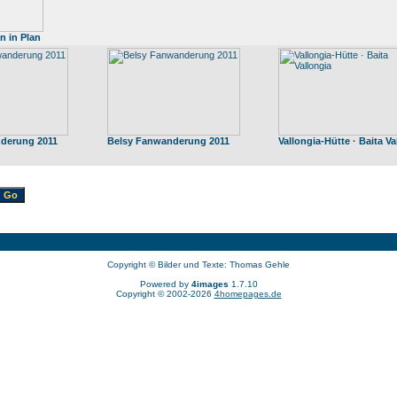
n in Plan
derung 2011
Belsy Fanwanderung 2011
Vallongia-Hütte · Baita Va
Copyright © Bilder und Texte: Thomas Gehle
Powered by
4images
1.7.10
Copyright © 2002-2026
4homepages.de