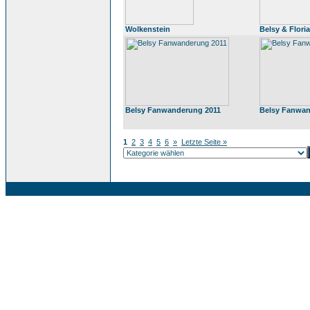
Wolkenstein
Belsy & Floria
Belsy Fanwanderung 2011
Belsy Fanwan
1
2
3
4
5
6
»
Letzte Seite »