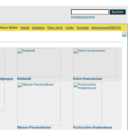
Inhaltsverzeichnis
Neue Bilder
Inhalt
Updates
Über mich
Links
Kontakt
Impressum/DSGVO
elgruppe
Edelweiß
Kelch-Kranzenzian
Wiesen-Flockenblume
Fuchssches Knabenkraut