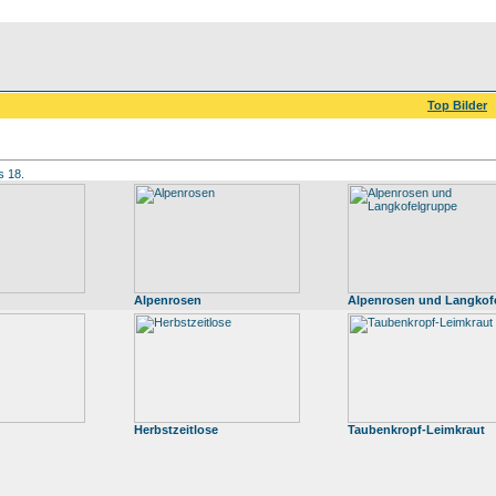
Top Bilder
s 18.
Alpenrosen
Alpenrosen und Langkof
Herbstzeitlose
Taubenkropf-Leimkraut