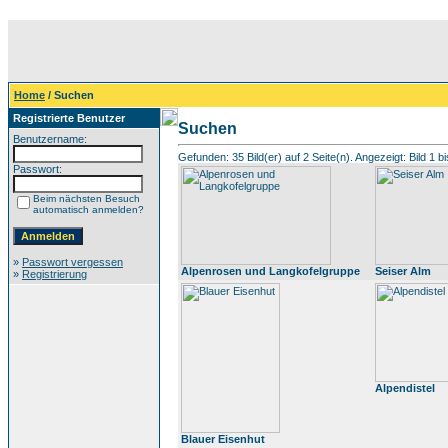
Home
/ Suchen
Registrierte Benutzer
Suchen
Benutzername:
Gefunden: 35 Bild(er) auf 2 Seite(n). Angezeigt: Bild 1 bi
Passwort:
Beim nächsten Besuch
automatisch anmelden?
»
Passwort vergessen
Alpenrosen und Langkofelgruppe
Seiser Alm
»
Registrierung
Alpendistel
Blauer Eisenhut