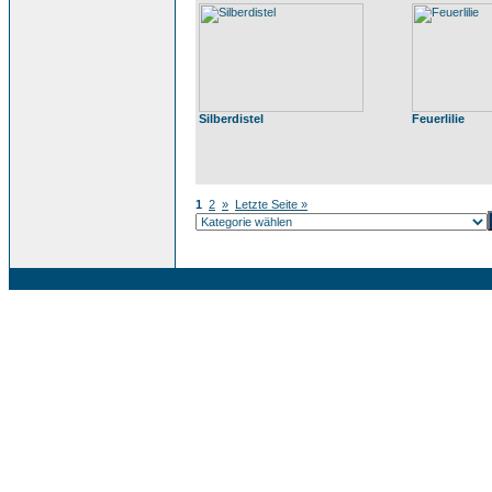
Silberdistel
Feuerlilie
1
2
»
Letzte Seite »