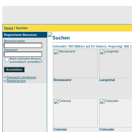
Home
/ Suchen
Registrierte Benutzer
Suchen
Benutzername:
Gefunden: 960 Bild(er) auf 54 Seite(n). Angezeigt: Bild 1
Passwort:
Beim nächsten Besuch
automatisch anmelden?
»
Passwort vergessen
Steviawand
Langental
»
Registrierung
Cislestal
Cislesalm