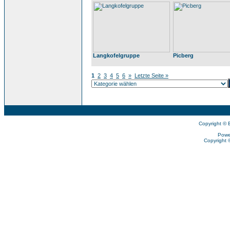
Langkofelgruppe
Picberg
1
2
3
4
5
6
»
Letzte Seite »
Copyright © 
Powe
Copyright