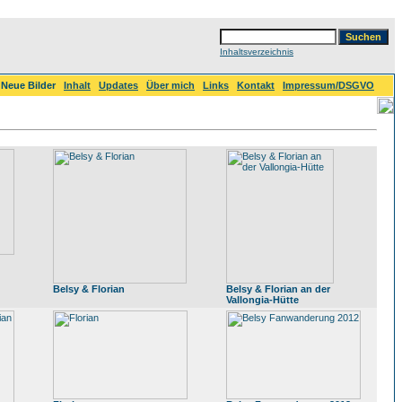
Inhaltsverzeichnis
Neue Bilder
Inhalt
Updates
Über mich
Links
Kontakt
Impressum/DSGVO
Belsy & Florian
Belsy & Florian an der
Vallongia-Hütte