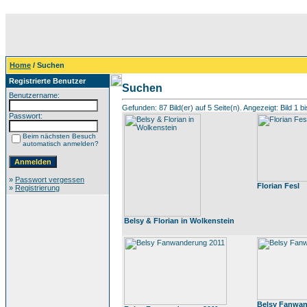
Home
/ Suchen
Registrierte Benutzer
Suchen
Benutzername:
Gefunden: 87 Bild(er) auf 5 Seite(n). Angezeigt: Bild 1 bi
Passwort:
Beim nächsten Besuch
automatisch anmelden?
»
Passwort vergessen
Florian Fesl
»
Registrierung
Belsy & Florian in Wolkenstein
Belsy Fanwan