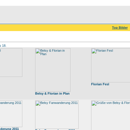
Top Bilder
s 18.
Florian Fesl
Belsy & Florian in Plan
derung 2011