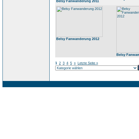
Belsy Fanwanderung 2011
Belsy Fanwanderung 2012
Belsy Fanwan
1
2
3
4
5
»
Letzte Seite »