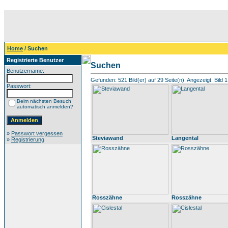
Home
/ Suchen
Registrierte Benutzer
Suchen
Benutzername:
Gefunden: 521 Bild(er) auf 29 Seite(n). Angezeigt: Bild 1
Passwort:
Beim nächsten Besuch
automatisch anmelden?
»
Passwort vergessen
Steviawand
Langental
»
Registrierung
Rosszähne
Rosszähne