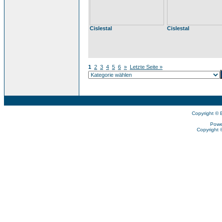
Cislestal
Cislestal
1
2
3
4
5
6
»
Letzte Seite »
Copyright © 
Powe
Copyright