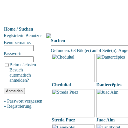
Home
/ Suchen
Registrierte Benutzer
Suchen
Benutzername:
Gefunden: 68 Bild(er) auf 4 Seite(n). Angez
Passwort:
Beim nächsten
Besuch
automatisch
anmelden?
Chedultal
Dantercëpies
»
Passwort vergessen
»
Registrierung
Streda Puez
Juac Alm