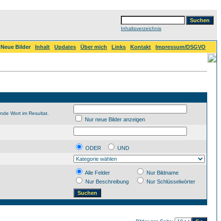
Inhaltsverzeichnis
Neue Bilder
Inhalt
Updates
Über mich
Links
Kontakt
Impressum/DSGVO
nde Wort im Resultat.
Nur neue Bilder anzeigen
ODER
UND
Alle Felder
Nur Bildname
Nur Beschreibung
Nur Schlüsselwörter