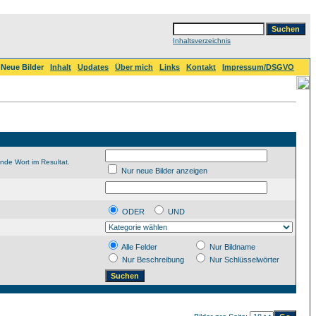
Inhaltsverzeichnis
Neue Bilder
Inhalt
Updates
Über mich
Links
Kontakt
Impressum/DSGVO
nde Wort im Resultat.
Nur neue Bilder anzeigen
ODER
UND
Alle Felder
Nur Bildname
Nur Beschreibung
Nur Schlüsselwörter