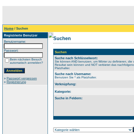
Home
/ Suchen
Registrierte Benutzer
Suchen
Benutzername:
Passwort:
Suchen
Suche nach Schlüsselwort:
Beim nächsten Besuch
Sie können AND benutzen, um Wörter zu definieren, die 
automatisch anmelden?
Resultat sein können und NOT verbietet das nachfolgende
Platzhalter.
Suche nach Username:
Benutzen Sie * als Platzhalter.
»
Passwort vergessen
»
Registrierung
Verknüpfung:
Kategorie:
Suche in Feldern: