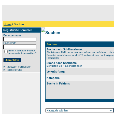
Home
/ Suchen
Registrierte Benutzer
Suchen
Benutzername:
Passwort:
Suchen
Suche nach Schlüsselwort:
Beim nächsten Besuch
Sie können AND benutzen, um Wörter zu definieren, die 
automatisch anmelden?
Resultat sein können und NOT verbietet das nachfolgende
Platzhalter.
Suche nach Username:
Benutzen Sie * als Platzhalter.
»
Passwort vergessen
»
Registrierung
Verknüpfung:
Kategorie:
Suche in Feldern: