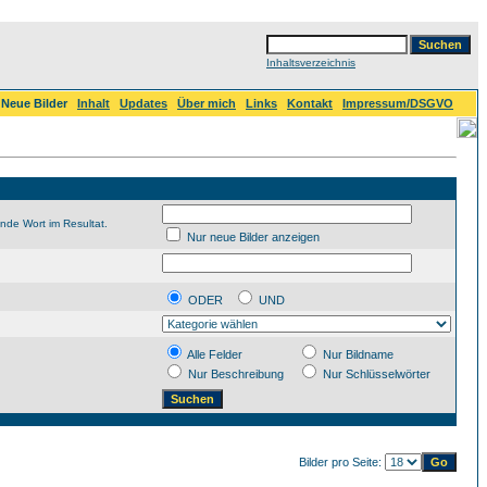
Inhaltsverzeichnis
Neue Bilder
Inhalt
Updates
Über mich
Links
Kontakt
Impressum/DSGVO
nde Wort im Resultat.
Nur neue Bilder anzeigen
ODER
UND
Alle Felder
Nur Bildname
Nur Beschreibung
Nur Schlüsselwörter
Bilder pro Seite: