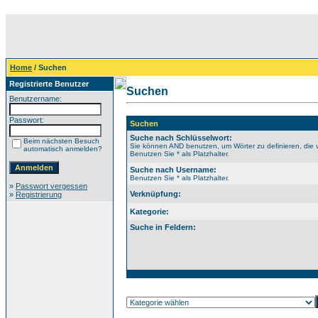
Home
/ Suchen
Registrierte Benutzer
Suchen
Benutzername:
Passwort:
Suchen
Suche nach Schlüsselwort:
Beim nächsten Besuch
Sie können AND benutzen, um Wörter zu definieren, die 
automatisch anmelden?
Benutzen Sie * als Platzhalter.
Suche nach Username:
Benutzen Sie * als Platzhalter.
»
Passwort vergessen
Verknüpfung:
»
Registrierung
Kategorie:
Suche in Feldern: