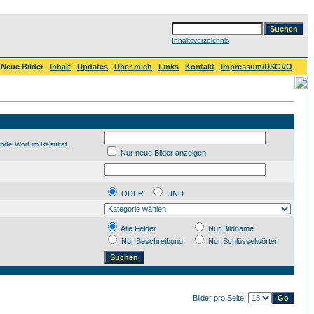
Inhaltsverzeichnis
Neue Bilder
Inhalt
Updates
Über mich
Links
Kontakt
Impressum/DSGVO
nde Wort im Resultat.
Nur neue Bilder anzeigen
ODER
UND
Alle Felder
Nur Bildname
Nur Beschreibung
Nur Schlüsselwörter
Bilder pro Seite: