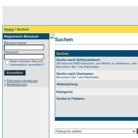
Home
/ Suchen
Registrierte Benutzer
Suchen
Benutzername:
Passwort:
Suchen
Suche nach Schlüsselwort:
Beim nächsten Besuch
Sie können AND benutzen, um Wörter zu definieren, die 
automatisch anmelden?
Benutzen Sie * als Platzhalter.
Suche nach Username:
Benutzen Sie * als Platzhalter.
»
Passwort vergessen
Verknüpfung:
»
Registrierung
Kategorie:
Suche in Feldern: