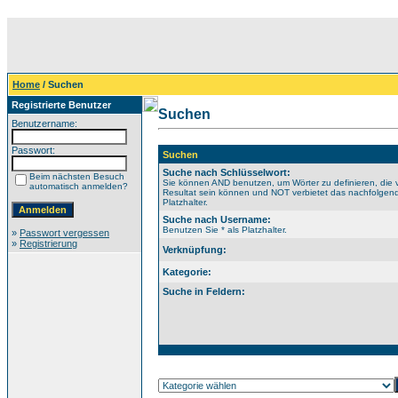
Home
/ Suchen
Registrierte Benutzer
Suchen
Benutzername:
Passwort:
Suchen
Suche nach Schlüsselwort:
Beim nächsten Besuch
Sie können AND benutzen, um Wörter zu definieren, die 
automatisch anmelden?
Resultat sein können und NOT verbietet das nachfolgende
Platzhalter.
Suche nach Username:
Benutzen Sie * als Platzhalter.
»
Passwort vergessen
»
Registrierung
Verknüpfung:
Kategorie:
Suche in Feldern: