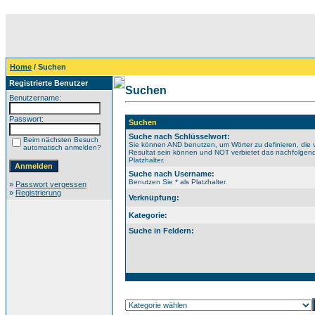
Home
/ Suchen
Registrierte Benutzer
Suchen
Benutzername:
Passwort:
Suchen
Suche nach Schlüsselwort:
Beim nächsten Besuch
Sie können AND benutzen, um Wörter zu definieren, die 
automatisch anmelden?
Resultat sein können und NOT verbietet das nachfolgende
Platzhalter.
Suche nach Username:
Benutzen Sie * als Platzhalter.
»
Passwort vergessen
»
Registrierung
Verknüpfung:
Kategorie:
Suche in Feldern: