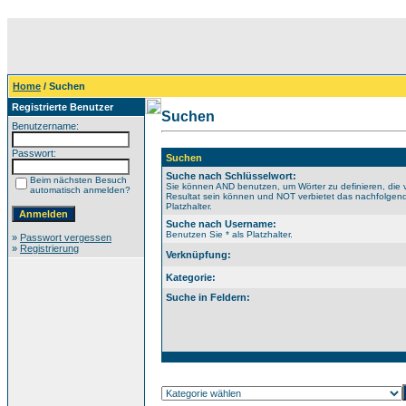
Home
/ Suchen
Registrierte Benutzer
Suchen
Benutzername:
Passwort:
Suchen
Suche nach Schlüsselwort:
Beim nächsten Besuch
Sie können AND benutzen, um Wörter zu definieren, die 
automatisch anmelden?
Resultat sein können und NOT verbietet das nachfolgende
Platzhalter.
Suche nach Username:
Benutzen Sie * als Platzhalter.
»
Passwort vergessen
»
Registrierung
Verknüpfung:
Kategorie:
Suche in Feldern: