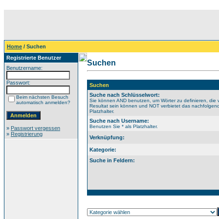
Home
/ Suchen
Registrierte Benutzer
Suchen
Benutzername:
Passwort:
Suchen
Suche nach Schlüsselwort:
Beim nächsten Besuch
Sie können AND benutzen, um Wörter zu definieren, die 
automatisch anmelden?
Resultat sein können und NOT verbietet das nachfolgende
Platzhalter.
Suche nach Username:
Benutzen Sie * als Platzhalter.
»
Passwort vergessen
»
Registrierung
Verknüpfung:
Kategorie:
Suche in Feldern: