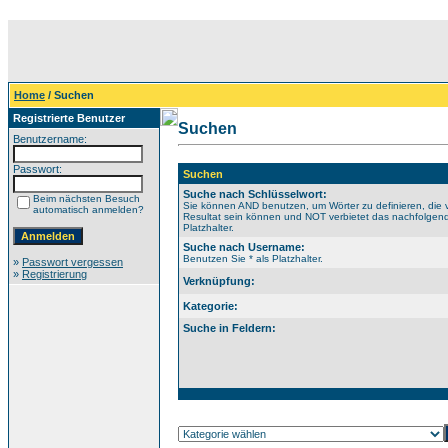
Home
/ Suchen
Registrierte Benutzer
Suchen
Benutzername:
Passwort:
Suchen
Suche nach Schlüsselwort:
Beim nächsten Besuch
Sie können AND benutzen, um Wörter zu definieren, die 
automatisch anmelden?
Resultat sein können und NOT verbietet das nachfolgende
Platzhalter.
Suche nach Username:
Benutzen Sie * als Platzhalter.
»
Passwort vergessen
»
Registrierung
Verknüpfung:
Kategorie:
Suche in Feldern: