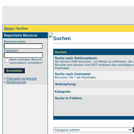
Home
/ Suchen
Registrierte Benutzer
Suchen
Benutzername:
Passwort:
Suchen
Suche nach Schlüsselwort:
Beim nächsten Besuch
Sie können AND benutzen, um Wörter zu definieren, die 
automatisch anmelden?
Resultat sein können und NOT verbietet das nachfolgende
Platzhalter.
Suche nach Username:
Benutzen Sie * als Platzhalter.
»
Passwort vergessen
»
Registrierung
Verknüpfung:
Kategorie:
Suche in Feldern: