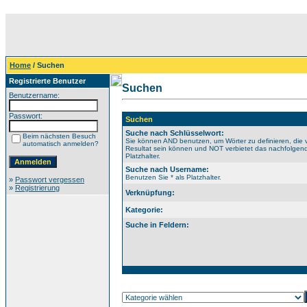
Home
/ Suchen
Registrierte Benutzer
Suchen
Benutzername:
Passwort:
Suchen
Suche nach Schlüsselwort:
Beim nächsten Besuch
Sie können AND benutzen, um Wörter zu definieren, die 
automatisch anmelden?
Resultat sein können und NOT verbietet das nachfolgende
Platzhalter.
Suche nach Username:
Benutzen Sie * als Platzhalter.
»
Passwort vergessen
»
Registrierung
Verknüpfung:
Kategorie:
Suche in Feldern: