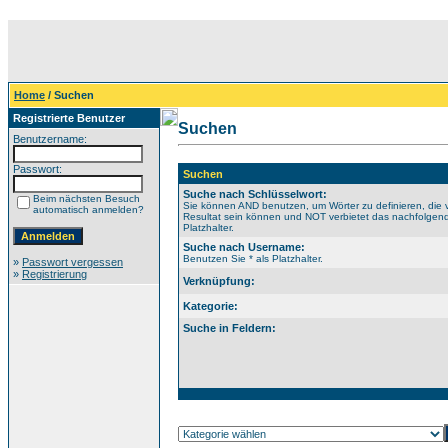
Home
/ Suchen
Registrierte Benutzer
Suchen
Benutzername:
Passwort:
Suchen
Suche nach Schlüsselwort:
Beim nächsten Besuch
Sie können AND benutzen, um Wörter zu definieren, die 
automatisch anmelden?
Resultat sein können und NOT verbietet das nachfolgende
Platzhalter.
Suche nach Username:
Benutzen Sie * als Platzhalter.
»
Passwort vergessen
»
Registrierung
Verknüpfung:
Kategorie:
Suche in Feldern: