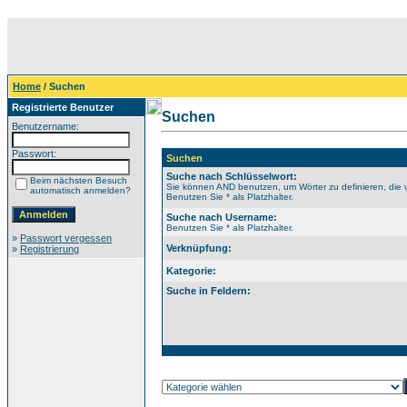
Home
/ Suchen
Registrierte Benutzer
Suchen
Benutzername:
Passwort:
Suchen
Suche nach Schlüsselwort:
Beim nächsten Besuch
Sie können AND benutzen, um Wörter zu definieren, die 
automatisch anmelden?
Benutzen Sie * als Platzhalter.
Suche nach Username:
Benutzen Sie * als Platzhalter.
»
Passwort vergessen
Verknüpfung:
»
Registrierung
Kategorie:
Suche in Feldern: