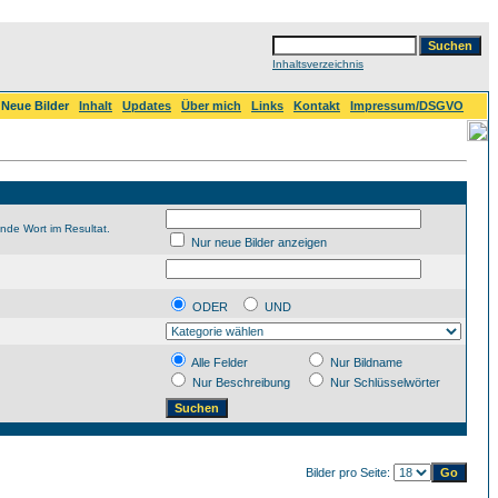
Inhaltsverzeichnis
Neue Bilder
Inhalt
Updates
Über mich
Links
Kontakt
Impressum/DSGVO
nde Wort im Resultat.
Nur neue Bilder anzeigen
ODER
UND
Alle Felder
Nur Bildname
Nur Beschreibung
Nur Schlüsselwörter
Bilder pro Seite: