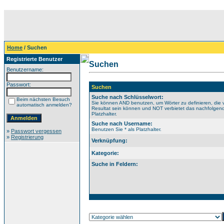
Home
/ Suchen
Registrierte Benutzer
Suchen
Benutzername:
Passwort:
Suchen
Suche nach Schlüsselwort:
Beim nächsten Besuch
Sie können AND benutzen, um Wörter zu definieren, die 
automatisch anmelden?
Resultat sein können und NOT verbietet das nachfolgende
Platzhalter.
Suche nach Username:
Benutzen Sie * als Platzhalter.
»
Passwort vergessen
»
Registrierung
Verknüpfung:
Kategorie:
Suche in Feldern: