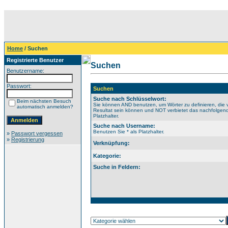
Home
/ Suchen
Registrierte Benutzer
Suchen
Benutzername:
Passwort:
Suchen
Suche nach Schlüsselwort:
Beim nächsten Besuch
Sie können AND benutzen, um Wörter zu definieren, die 
automatisch anmelden?
Resultat sein können und NOT verbietet das nachfolgende
Platzhalter.
Suche nach Username:
Benutzen Sie * als Platzhalter.
»
Passwort vergessen
»
Registrierung
Verknüpfung:
Kategorie:
Suche in Feldern: