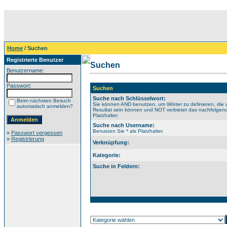
Home
/ Suchen
Registrierte Benutzer
Suchen
Benutzername:
Passwort:
Suchen
Suche nach Schlüsselwort:
Beim nächsten Besuch
Sie können AND benutzen, um Wörter zu definieren, die 
automatisch anmelden?
Resultat sein können und NOT verbietet das nachfolgende
Platzhalter.
Suche nach Username:
Benutzen Sie * als Platzhalter.
»
Passwort vergessen
»
Registrierung
Verknüpfung:
Kategorie:
Suche in Feldern: