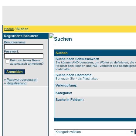
Home
/ Suchen
Registrierte Benutzer
Suchen
Benutzername:
Passwort:
Suchen
Suche nach Schlüsselwort:
Beim nächsten Besuch
Sie können AND benutzen, um Wörter zu definieren, die 
automatisch anmelden?
Resultat sein können und NOT verbietet das nachfolgende
Platzhalter.
Suche nach Username:
Benutzen Sie * als Platzhalter.
»
Passwort vergessen
»
Registrierung
Verknüpfung:
Kategorie:
Suche in Feldern: