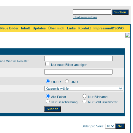
Inhaltsverzeichnis
Neue Bilder
Inhalt
Updates
Über mich
Links
Kontakt
Impressum/DSGVO
nde Wort im Resultat.
Nur neue Bilder anzeigen
ODER
UND
Alle Felder
Nur Bildname
Nur Beschreibung
Nur Schlüsselwörter
Bilder pro Seite: