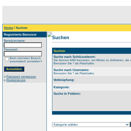
Home
/ Suchen
Registrierte Benutzer
Suchen
Benutzername:
Passwort:
Suchen
Suche nach Schlüsselwort:
Beim nächsten Besuch
Sie können AND benutzen, um Wörter zu definieren, die 
automatisch anmelden?
Benutzen Sie * als Platzhalter.
Suche nach Username:
Benutzen Sie * als Platzhalter.
»
Passwort vergessen
Verknüpfung:
»
Registrierung
Kategorie:
Suche in Feldern: