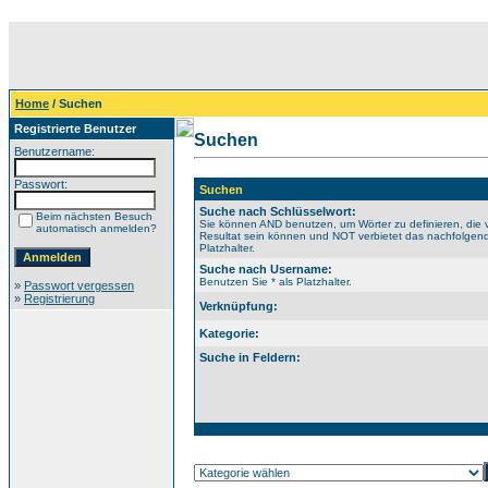
Home
/ Suchen
Registrierte Benutzer
Suchen
Benutzername:
Passwort:
Suchen
Suche nach Schlüsselwort:
Beim nächsten Besuch
Sie können AND benutzen, um Wörter zu definieren, die 
automatisch anmelden?
Resultat sein können und NOT verbietet das nachfolgende
Platzhalter.
Suche nach Username:
Benutzen Sie * als Platzhalter.
»
Passwort vergessen
»
Registrierung
Verknüpfung:
Kategorie:
Suche in Feldern: