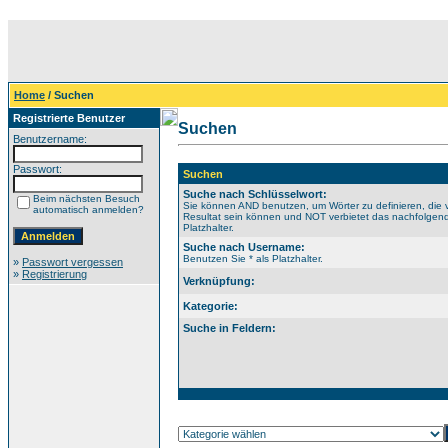
Home
/ Suchen
Registrierte Benutzer
Suchen
Benutzername:
Passwort:
Suchen
Suche nach Schlüsselwort:
Beim nächsten Besuch
Sie können AND benutzen, um Wörter zu definieren, die 
automatisch anmelden?
Resultat sein können und NOT verbietet das nachfolgende
Platzhalter.
Suche nach Username:
Benutzen Sie * als Platzhalter.
»
Passwort vergessen
»
Registrierung
Verknüpfung:
Kategorie:
Suche in Feldern: