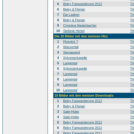
5
Belsy Fanwanderung 2012
T
6
Belsy & Florian
T
7
Die Ladiner
T
8
Belsy & Florian
T
9
Christina Niederbacher
T
10
Stefanie Hertel
T
Die 10 Bilder mit den meisten Hits
1
Picknick ?
T
2
Wasserfall
T
3
Steviawand
T
4
Sylvesterkapelle
T
5
Langental
T
6
Sylvesterkapelle
T
7
Langental
T
8
Langental
T
9
Langental
T
10
Langental
T
10 Bilder mit den meisten Downloads
1
Belsy Fanwanderung 2012
T
2
Belsy & Florian
T
3
Salei-Hütte
T
4
Salei-Hütte
T
5
Belsy Fanwanderung 2012
T
6
Belsy Fanwanderung 2012
T
7
Belsy Fanwanderung 2012
T