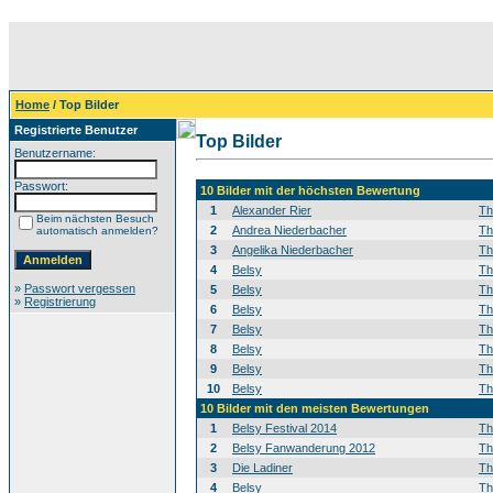
Home
/ Top Bilder
Registrierte Benutzer
Top Bilder
Benutzername:
Passwort:
10 Bilder mit der höchsten Bewertung
1
Alexander Rier
T
Beim nächsten Besuch
2
Andrea Niederbacher
T
automatisch anmelden?
3
Angelika Niederbacher
T
4
Belsy
T
»
Passwort vergessen
5
Belsy
T
»
Registrierung
6
Belsy
T
7
Belsy
T
8
Belsy
T
9
Belsy
T
10
Belsy
T
10 Bilder mit den meisten Bewertungen
1
Belsy Festival 2014
T
2
Belsy Fanwanderung 2012
T
3
Die Ladiner
T
4
Belsy
T