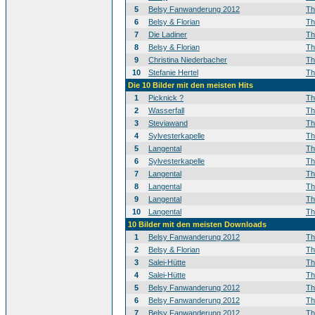
5
Belsy Fanwanderung 2012
T
6
Belsy & Florian
T
7
Die Ladiner
T
8
Belsy & Florian
T
9
Christina Niederbacher
T
10
Stefanie Hertel
T
Die 10 Bilder mit den meisten Hits
1
Picknick ?
T
2
Wasserfall
T
3
Steviawand
T
4
Sylvesterkapelle
T
5
Langental
T
6
Sylvesterkapelle
T
7
Langental
T
8
Langental
T
9
Langental
T
10
Langental
T
10 Bilder mit den meisten Downloads
1
Belsy Fanwanderung 2012
T
2
Belsy & Florian
T
3
Salei-Hütte
T
4
Salei-Hütte
T
5
Belsy Fanwanderung 2012
T
6
Belsy Fanwanderung 2012
T
7
Belsy Fanwanderung 2012
T