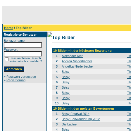
Home
/ Top Bilder
Registrierte Benutzer
Top Bilder
Benutzername:
Passwort:
10 Bilder mit der höchsten Bewertung
1
Alexander Rier
T
Beim nächsten Besuch
2
Andrea Niederbacher
T
automatisch anmelden?
3
Angelika Niederbacher
T
4
Belsy
T
»
Passwort vergessen
5
Belsy
T
»
Registrierung
6
Belsy
T
7
Belsy
T
8
Belsy
T
9
Belsy
T
10
Belsy
T
10 Bilder mit den meisten Bewertungen
1
Belsy Festival 2014
T
2
Belsy Fanwanderung 2012
T
3
Die Ladiner
T
4
Belsy
T