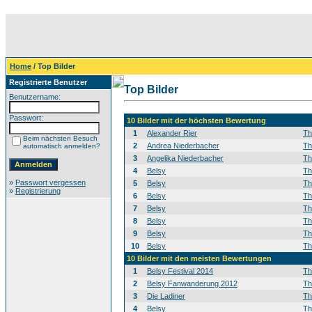
Home
/ Top Bilder
Registrierte Benutzer
Top Bilder
Benutzername:
Passwort:
10 Bilder mit der höchsten Bewertung
1
Alexander Rier
T
Beim nächsten Besuch
2
Andrea Niederbacher
T
automatisch anmelden?
3
Angelika Niederbacher
T
4
Belsy
T
»
Passwort vergessen
5
Belsy
T
»
Registrierung
6
Belsy
T
7
Belsy
T
8
Belsy
T
9
Belsy
T
10
Belsy
T
10 Bilder mit den meisten Bewertungen
1
Belsy Festival 2014
T
2
Belsy Fanwanderung 2012
T
3
Die Ladiner
T
4
Belsy
T