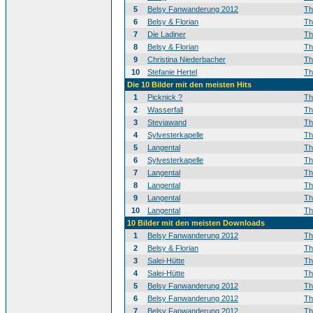
5
Belsy Fanwanderung 2012
T
6
Belsy & Florian
T
7
Die Ladiner
T
8
Belsy & Florian
T
9
Christina Niederbacher
T
10
Stefanie Hertel
T
Die 10 Bilder mit den meisten Hits
1
Picknick ?
T
2
Wasserfall
T
3
Steviawand
T
4
Sylvesterkapelle
T
5
Langental
T
6
Sylvesterkapelle
T
7
Langental
T
8
Langental
T
9
Langental
T
10
Langental
T
10 Bilder mit den meisten Downloads
1
Belsy Fanwanderung 2012
T
2
Belsy & Florian
T
3
Salei-Hütte
T
4
Salei-Hütte
T
5
Belsy Fanwanderung 2012
T
6
Belsy Fanwanderung 2012
T
7
Belsy Fanwanderung 2012
T