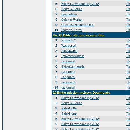
5
Belsy Fanwanderung 2012
T
6
Belsy & Florian
T
7
Die Ladiner
T
8
Belsy & Florian
T
9
Christina Niederbacher
T
10
Stefanie Hertel
T
Die 10 Bilder mit den meisten Hits
1
Picknick ?
T
2
Wasserfall
T
3
Steviawand
T
4
Sylvesterkapelle
T
5
Langental
T
6
Sylvesterkapelle
T
7
Langental
T
8
Langental
T
9
Langental
T
10
Langental
T
10 Bilder mit den meisten Downloads
1
Belsy Fanwanderung 2012
T
2
Belsy & Florian
T
3
Salei-Hütte
T
4
Salei-Hütte
T
5
Belsy Fanwanderung 2012
T
6
Belsy Fanwanderung 2012
T
7
Belsy Fanwanderung 2012
T