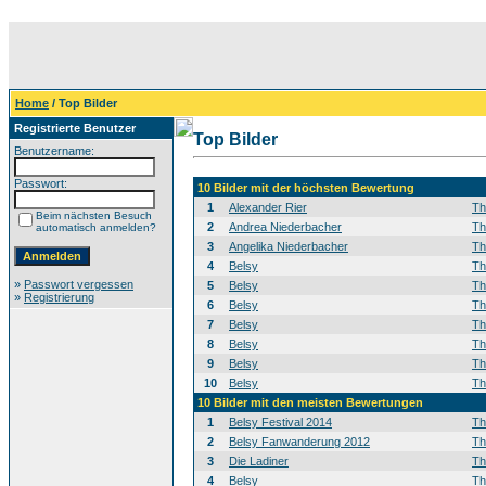
Home
/ Top Bilder
Registrierte Benutzer
Top Bilder
Benutzername:
Passwort:
10 Bilder mit der höchsten Bewertung
1
Alexander Rier
T
Beim nächsten Besuch
2
Andrea Niederbacher
T
automatisch anmelden?
3
Angelika Niederbacher
T
4
Belsy
T
»
Passwort vergessen
5
Belsy
T
»
Registrierung
6
Belsy
T
7
Belsy
T
8
Belsy
T
9
Belsy
T
10
Belsy
T
10 Bilder mit den meisten Bewertungen
1
Belsy Festival 2014
T
2
Belsy Fanwanderung 2012
T
3
Die Ladiner
T
4
Belsy
T