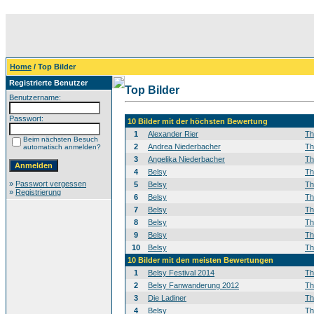
Home
/ Top Bilder
Registrierte Benutzer
Top Bilder
Benutzername:
Passwort:
10 Bilder mit der höchsten Bewertung
1
Alexander Rier
T
Beim nächsten Besuch
2
Andrea Niederbacher
T
automatisch anmelden?
3
Angelika Niederbacher
T
4
Belsy
T
»
Passwort vergessen
5
Belsy
T
»
Registrierung
6
Belsy
T
7
Belsy
T
8
Belsy
T
9
Belsy
T
10
Belsy
T
10 Bilder mit den meisten Bewertungen
1
Belsy Festival 2014
T
2
Belsy Fanwanderung 2012
T
3
Die Ladiner
T
4
Belsy
T