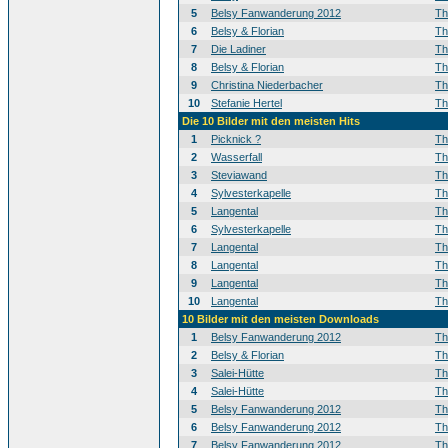
5
Belsy Fanwanderung 2012
T
6
Belsy & Florian
T
7
Die Ladiner
T
8
Belsy & Florian
T
9
Christina Niederbacher
T
10
Stefanie Hertel
T
Die 10 Bilder mit den meisten Hits
1
Picknick ?
T
2
Wasserfall
T
3
Steviawand
T
4
Sylvesterkapelle
T
5
Langental
T
6
Sylvesterkapelle
T
7
Langental
T
8
Langental
T
9
Langental
T
10
Langental
T
10 Bilder mit den meisten Downloads
1
Belsy Fanwanderung 2012
T
2
Belsy & Florian
T
3
Salei-Hütte
T
4
Salei-Hütte
T
5
Belsy Fanwanderung 2012
T
6
Belsy Fanwanderung 2012
T
7
Belsy Fanwanderung 2012
T