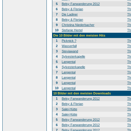
5
Belsy Fanwanderung 2012
T
6
Belsy & Florian
T
7
Die Ladiner
T
8
Belsy & Florian
T
9
Christina Niederbacher
T
10
Stefanie Hertel
T
Die 10 Bilder mit den meisten Hits
1
Picknick ?
T
2
Wasserfall
T
3
Steviawand
T
4
Sylvesterkapelle
T
5
Langental
T
6
Sylvesterkapelle
T
7
Langental
T
8
Langental
T
9
Langental
T
10
Langental
T
10 Bilder mit den meisten Downloads
1
Belsy Fanwanderung 2012
T
2
Belsy & Florian
T
3
Salei-Hütte
T
4
Salei-Hütte
T
5
Belsy Fanwanderung 2012
T
6
Belsy Fanwanderung 2012
T
7
Belsy Fanwanderung 2012
T