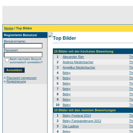
Home
/ Top Bilder
Registrierte Benutzer
Top Bilder
Benutzername:
Passwort:
10 Bilder mit der höchsten Bewertung
1
Alexander Rier
T
Beim nächsten Besuch
2
Andrea Niederbacher
T
automatisch anmelden?
3
Angelika Niederbacher
T
4
Belsy
T
»
Passwort vergessen
5
Belsy
T
»
Registrierung
6
Belsy
T
7
Belsy
T
8
Belsy
T
9
Belsy
T
10
Belsy
T
10 Bilder mit den meisten Bewertungen
1
Belsy Festival 2014
T
2
Belsy Fanwanderung 2012
T
3
Die Ladiner
T
4
Belsy
T