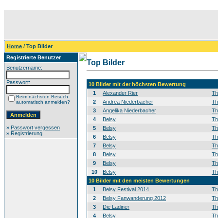
Home
/ Top Bilder
Registrierte Benutzer
Top Bilder
Benutzername:
Passwort:
10 Bilder mit der höchsten Bewertung
1
Alexander Rier
T
Beim nächsten Besuch
2
Andrea Niederbacher
T
automatisch anmelden?
3
Angelika Niederbacher
T
4
Belsy
T
»
Passwort vergessen
5
Belsy
T
»
Registrierung
6
Belsy
T
7
Belsy
T
8
Belsy
T
9
Belsy
T
10
Belsy
T
10 Bilder mit den meisten Bewertungen
1
Belsy Festival 2014
T
2
Belsy Fanwanderung 2012
T
3
Die Ladiner
T
4
Belsy
T