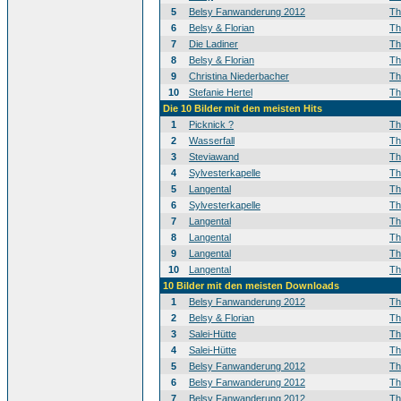
5
Belsy Fanwanderung 2012
T
6
Belsy & Florian
T
7
Die Ladiner
T
8
Belsy & Florian
T
9
Christina Niederbacher
T
10
Stefanie Hertel
T
Die 10 Bilder mit den meisten Hits
1
Picknick ?
T
2
Wasserfall
T
3
Steviawand
T
4
Sylvesterkapelle
T
5
Langental
T
6
Sylvesterkapelle
T
7
Langental
T
8
Langental
T
9
Langental
T
10
Langental
T
10 Bilder mit den meisten Downloads
1
Belsy Fanwanderung 2012
T
2
Belsy & Florian
T
3
Salei-Hütte
T
4
Salei-Hütte
T
5
Belsy Fanwanderung 2012
T
6
Belsy Fanwanderung 2012
T
7
Belsy Fanwanderung 2012
T