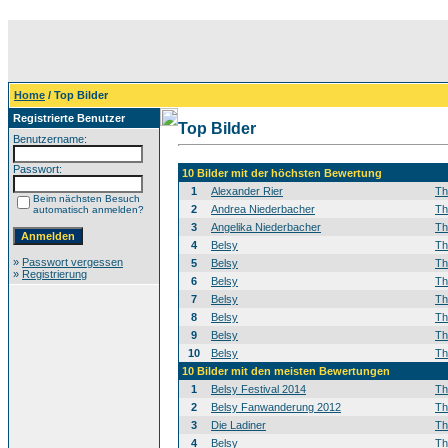
Home
/ Top Bilder
Registrierte Benutzer
Top Bilder
Benutzername:
Passwort:
10 Bilder mit der höchsten Bewertung
1
Alexander Rier
T
Beim nächsten Besuch
2
Andrea Niederbacher
T
automatisch anmelden?
3
Angelika Niederbacher
T
4
Belsy
T
»
Passwort vergessen
5
Belsy
T
»
Registrierung
6
Belsy
T
7
Belsy
T
8
Belsy
T
9
Belsy
T
10
Belsy
T
10 Bilder mit den meisten Bewertungen
1
Belsy Festival 2014
T
2
Belsy Fanwanderung 2012
T
3
Die Ladiner
T
4
Belsy
T