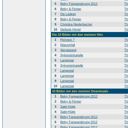
5
Belsy Fanwanderung 2012
T
6
Belsy & Florian
T
7
Die Ladiner
T
8
Belsy & Florian
T
9
Christina Niederbacher
T
10
Stefanie Hertel
T
Die 10 Bilder mit den meisten Hits
1
Picknick ?
T
2
Wasserfall
T
3
Steviawand
T
4
Sylvesterkapelle
T
5
Langental
T
6
Sylvesterkapelle
T
7
Langental
T
8
Langental
T
9
Langental
T
10
Langental
T
10 Bilder mit den meisten Downloads
1
Belsy Fanwanderung 2012
T
2
Belsy & Florian
T
3
Salei-Hütte
T
4
Salei-Hütte
T
5
Belsy Fanwanderung 2012
T
6
Belsy Fanwanderung 2012
T
7
Belsy Fanwanderung 2012
T