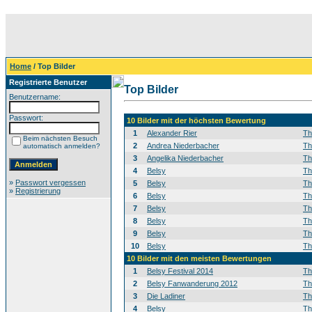
Home
/ Top Bilder
Registrierte Benutzer
Top Bilder
Benutzername:
Passwort:
10 Bilder mit der höchsten Bewertung
1
Alexander Rier
T
Beim nächsten Besuch
2
Andrea Niederbacher
T
automatisch anmelden?
3
Angelika Niederbacher
T
4
Belsy
T
»
Passwort vergessen
5
Belsy
T
»
Registrierung
6
Belsy
T
7
Belsy
T
8
Belsy
T
9
Belsy
T
10
Belsy
T
10 Bilder mit den meisten Bewertungen
1
Belsy Festival 2014
T
2
Belsy Fanwanderung 2012
T
3
Die Ladiner
T
4
Belsy
T