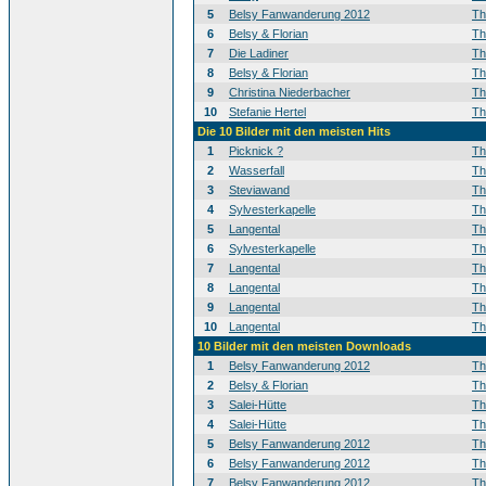
5
Belsy Fanwanderung 2012
T
6
Belsy & Florian
T
7
Die Ladiner
T
8
Belsy & Florian
T
9
Christina Niederbacher
T
10
Stefanie Hertel
T
Die 10 Bilder mit den meisten Hits
1
Picknick ?
T
2
Wasserfall
T
3
Steviawand
T
4
Sylvesterkapelle
T
5
Langental
T
6
Sylvesterkapelle
T
7
Langental
T
8
Langental
T
9
Langental
T
10
Langental
T
10 Bilder mit den meisten Downloads
1
Belsy Fanwanderung 2012
T
2
Belsy & Florian
T
3
Salei-Hütte
T
4
Salei-Hütte
T
5
Belsy Fanwanderung 2012
T
6
Belsy Fanwanderung 2012
T
7
Belsy Fanwanderung 2012
T