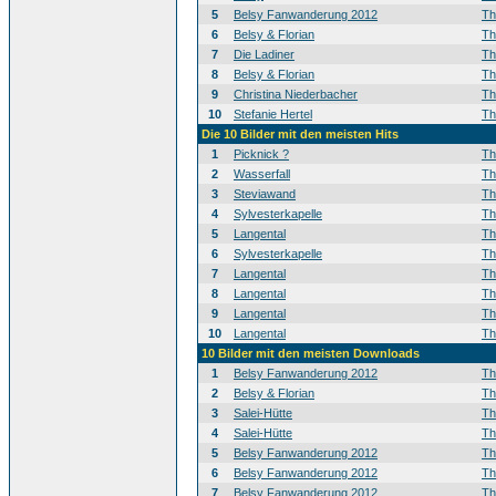
5
Belsy Fanwanderung 2012
T
6
Belsy & Florian
T
7
Die Ladiner
T
8
Belsy & Florian
T
9
Christina Niederbacher
T
10
Stefanie Hertel
T
Die 10 Bilder mit den meisten Hits
1
Picknick ?
T
2
Wasserfall
T
3
Steviawand
T
4
Sylvesterkapelle
T
5
Langental
T
6
Sylvesterkapelle
T
7
Langental
T
8
Langental
T
9
Langental
T
10
Langental
T
10 Bilder mit den meisten Downloads
1
Belsy Fanwanderung 2012
T
2
Belsy & Florian
T
3
Salei-Hütte
T
4
Salei-Hütte
T
5
Belsy Fanwanderung 2012
T
6
Belsy Fanwanderung 2012
T
7
Belsy Fanwanderung 2012
T