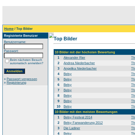
Home
/ Top Bilder
Registrierte Benutzer
Top Bilder
Benutzername:
Passwort:
10 Bilder mit der höchsten Bewertung
1
Alexander Rier
T
Beim nächsten Besuch
2
Andrea Niederbacher
T
automatisch anmelden?
3
Angelika Niederbacher
T
4
Belsy
T
»
Passwort vergessen
5
Belsy
T
»
Registrierung
6
Belsy
T
7
Belsy
T
8
Belsy
T
9
Belsy
T
10
Belsy
T
10 Bilder mit den meisten Bewertungen
1
Belsy Festival 2014
T
2
Belsy Fanwanderung 2012
T
3
Die Ladiner
T
4
Belsy
T