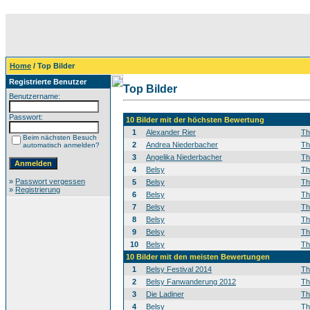
Home
/ Top Bilder
Registrierte Benutzer
Top Bilder
Benutzername:
Passwort:
10 Bilder mit der höchsten Bewertung
1
Alexander Rier
T
Beim nächsten Besuch
2
Andrea Niederbacher
T
automatisch anmelden?
3
Angelika Niederbacher
T
4
Belsy
T
»
Passwort vergessen
5
Belsy
T
»
Registrierung
6
Belsy
T
7
Belsy
T
8
Belsy
T
9
Belsy
T
10
Belsy
T
10 Bilder mit den meisten Bewertungen
1
Belsy Festival 2014
T
2
Belsy Fanwanderung 2012
T
3
Die Ladiner
T
4
Belsy
T