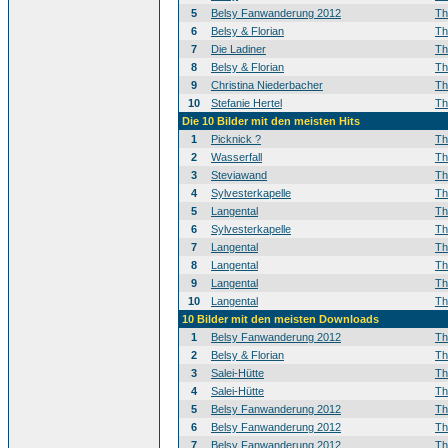
5
Belsy Fanwanderung 2012
T
6
Belsy & Florian
T
7
Die Ladiner
T
8
Belsy & Florian
T
9
Christina Niederbacher
T
10
Stefanie Hertel
T
Die 10 Bilder mit den meisten Hits
1
Picknick ?
T
2
Wasserfall
T
3
Steviawand
T
4
Sylvesterkapelle
T
5
Langental
T
6
Sylvesterkapelle
T
7
Langental
T
8
Langental
T
9
Langental
T
10
Langental
T
10 Bilder mit den meisten Downloads
1
Belsy Fanwanderung 2012
T
2
Belsy & Florian
T
3
Salei-Hütte
T
4
Salei-Hütte
T
5
Belsy Fanwanderung 2012
T
6
Belsy Fanwanderung 2012
T
7
Belsy Fanwanderung 2012
T