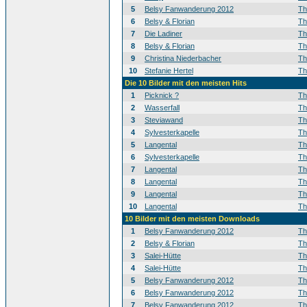
5
Belsy Fanwanderung 2012
T
6
Belsy & Florian
T
7
Die Ladiner
T
8
Belsy & Florian
T
9
Christina Niederbacher
T
10
Stefanie Hertel
T
Die 10 Bilder mit den meisten Hits
1
Picknick ?
T
2
Wasserfall
T
3
Steviawand
T
4
Sylvesterkapelle
T
5
Langental
T
6
Sylvesterkapelle
T
7
Langental
T
8
Langental
T
9
Langental
T
10
Langental
T
10 Bilder mit den meisten Downloads
1
Belsy Fanwanderung 2012
T
2
Belsy & Florian
T
3
Salei-Hütte
T
4
Salei-Hütte
T
5
Belsy Fanwanderung 2012
T
6
Belsy Fanwanderung 2012
T
7
Belsy Fanwanderung 2012
T