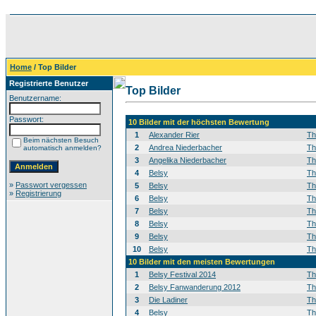
Home
/ Top Bilder
Registrierte Benutzer
Top Bilder
Benutzername:
Passwort:
10 Bilder mit der höchsten Bewertung
1
Alexander Rier
T
Beim nächsten Besuch
2
Andrea Niederbacher
T
automatisch anmelden?
3
Angelika Niederbacher
T
4
Belsy
T
»
Passwort vergessen
5
Belsy
T
»
Registrierung
6
Belsy
T
7
Belsy
T
8
Belsy
T
9
Belsy
T
10
Belsy
T
10 Bilder mit den meisten Bewertungen
1
Belsy Festival 2014
T
2
Belsy Fanwanderung 2012
T
3
Die Ladiner
T
4
Belsy
T