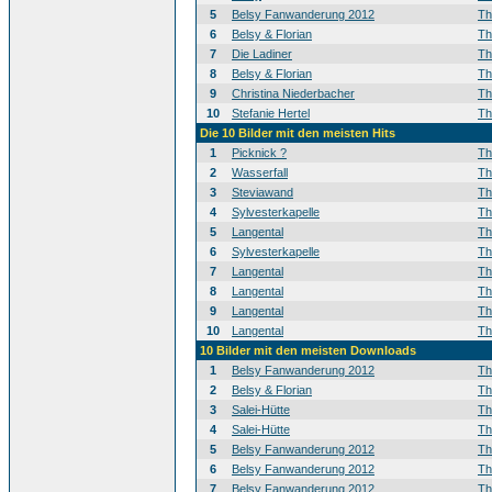
5
Belsy Fanwanderung 2012
T
6
Belsy & Florian
T
7
Die Ladiner
T
8
Belsy & Florian
T
9
Christina Niederbacher
T
10
Stefanie Hertel
T
Die 10 Bilder mit den meisten Hits
1
Picknick ?
T
2
Wasserfall
T
3
Steviawand
T
4
Sylvesterkapelle
T
5
Langental
T
6
Sylvesterkapelle
T
7
Langental
T
8
Langental
T
9
Langental
T
10
Langental
T
10 Bilder mit den meisten Downloads
1
Belsy Fanwanderung 2012
T
2
Belsy & Florian
T
3
Salei-Hütte
T
4
Salei-Hütte
T
5
Belsy Fanwanderung 2012
T
6
Belsy Fanwanderung 2012
T
7
Belsy Fanwanderung 2012
T