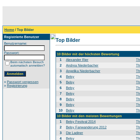
Home
/ Top Bilder
Registrierte Benutzer
Top Bilder
Benutzername:
Passwort:
10 Bilder mit der höchsten Bewertung
1
Alexander Rier
T
Beim nächsten Besuch
2
Andrea Niederbacher
T
automatisch anmelden?
3
Angelika Niederbacher
T
4
Belsy
T
»
Passwort vergessen
5
Belsy
T
»
Registrierung
6
Belsy
T
7
Belsy
T
8
Belsy
T
9
Belsy
T
10
Belsy
T
10 Bilder mit den meisten Bewertungen
1
Belsy Festival 2014
T
2
Belsy Fanwanderung 2012
T
3
Die Ladiner
T
4
Belsy
T